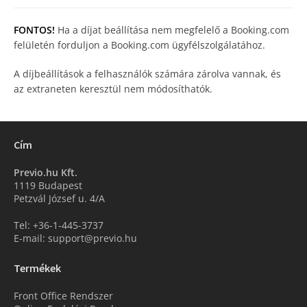
FONTOS!
Ha a díjat beállítása nem megfelelő a Booking.com
felületén forduljon a Booking.com ügyfélszolgálatához.
A díjbeállítások a felhasználók számára zárolva vannak, és
az extraneten keresztül nem módosíthatók.
Cím
Previo.hu Kft.
1119 Budapest
Petzvál József u. 4/A
Tel: +36-1-445-3737
E-mail: support@previo.hu
Termékek
Front Office Rendszer