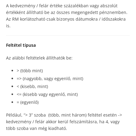
A kedvezmény / felár értéke százalékban vagy abszolút
értékként állítható be az összes megengedett pénznemben.
Az RM korlátozható csak bizonyos dátumokra / időszakokra
is.
Feltétel típusa
Az alábbi feltételek állíthatók be:
> (több mint)
=> (nagyobb, vagy egyenlő, mint)
< (kisebb, mint)
<= (kisebb vagy egyenlő, mint)
= (egyenlő)
Például, “> 3” szoba (több, mint három) feltétel esetén ->
kedvezmény / felár akkor kerül felszámításra, ha 4, vagy
több szoba van még kiadható.