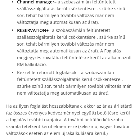
Channel manager
– a szobaszámlán feltüntetett
szállásszolgáltatás kerül csökkentésre . szürke színű
sor, tehát bármilyen további változás már nem
változtatja meg automatikusan az árat).
RESERVATION+
– a szobaszámlán feltüntetett
szállásszolgáltatás kerül csökkentésre . szürke színű
sor, tehát bármilyen további változás már nem
változtatja meg automatikusan az árat). A Foglalás
megjegyzés rovatába feltüntetésre kerül az alkalmazott
RM kalkuláció.
Kézzel létrehozott foglalások – a szobaszámlán
feltüntetett szállásszolgáltatás kerül csökkentésre .
szürke színű sor, tehát bármilyen további változás már
nem változtatja meg automatikusan az árat).
Ha az ilyen foglalást hosszabbítanak, akkor az ár az árlistáról
(az összes érvényes kedvezménnyel együtt) betöltésre kerül
a foglalás további napjaira. A további ár külön kék szoba
számla tételként kerül elmentésre (kékszínű, vagyis további
változások esetén az elem újrakalkulására kerül.)