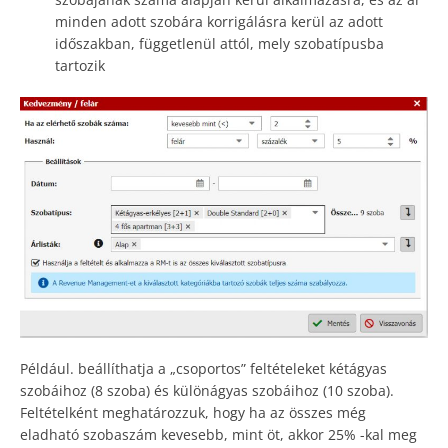
minden adott szobára korrigálásra kerül az adott
időszakban, függetlenül attól, mely szobatípusba
tartozik
Például. beállíthatja a „csoportos” feltételeket kétágyas
szobáihoz (8 szoba) és különágyas szobáihoz (10 szoba).
Feltételként meghatározzuk, hogy ha az összes még
eladható szobaszám kevesebb, mint öt, akkor 25% -kal meg