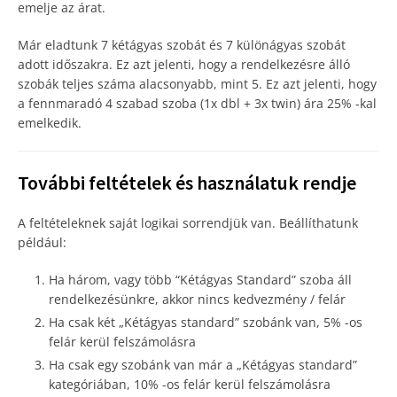
emelje az árat.
Már eladtunk 7 kétágyas szobát és 7 különágyas szobát
adott időszakra. Ez azt jelenti, hogy a rendelkezésre álló
szobák teljes száma alacsonyabb, mint 5. Ez azt jelenti, hogy
a fennmaradó 4 szabad szoba (1x dbl + 3x twin) ára 25% -kal
emelkedik.
További feltételek és használatuk rendje
A feltételeknek saját logikai sorrendjük van. Beállíthatunk
például:
Ha három, vagy több “Kétágyas Standard” szoba áll
rendelkezésünkre, akkor nincs kedvezmény / felár
Ha csak két „Kétágyas standard” szobánk van, 5% -os
felár kerül felszámolásra
Ha csak egy szobánk van már a „Kétágyas standard”
kategóriában, 10% -os felár kerül felszámolásra