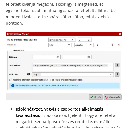
feltételt kívánja megadni, akkor így is megteheti, ez
egyenértékű azzal, mintha ugyanazt a feltételt állítaná be
minden kiválasztott szobára külön-külön, mint az első
pontban.
Jelölőnégyzet, vagyis a csoportos alkalmazás
kiválasztása.
Ez az opció azt jelenti, hogy a feltétel a
megadott szobatípusok összes rendelkezésre álló
szobájának száma alapján kerül alkalmazásra, és az ár