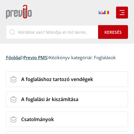
Főoldal
Previo PMS
Kézikönyv kategóriái:
Foglalások
A foglaláshoz tartozó vendégek
A foglalási ár kiszámítása
Csatolmányok