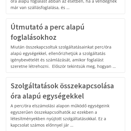
óra alapú foglalást abban az esetben, ha a vendégnek
már van szállásfoglalása, és …
Útmutató a perc alapú
foglalásokhoz
Miután összekapcsoltuk szolgáltatásainkat perc/óra
alapú egységekkel, ellenőrizhetjük a szolgáltatás
igénybevételét és számlázását, amikor foglalást
szeretne létrehozni. Először tekintsük meg, hogyan …
Szolgáltatások összekapcsolása
óra alapú egységekkel
A perc/óra elszámolási alapon működő egységeink
egyszerűen összekapcsolhatók az ezekben a
létesítményekben nyújtott szolgáltatásokkal. Ez a
kapcsolat számos előnnyel jár …