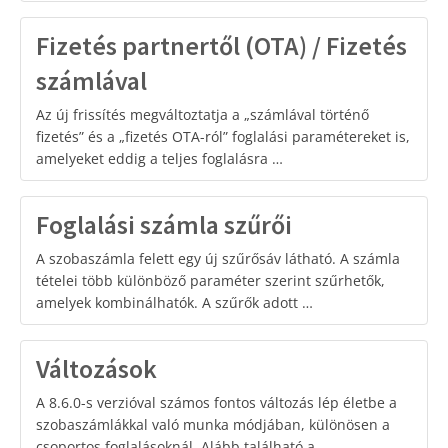
Fizetés partnertől (OTA) / Fizetés
számlával
Az új frissítés megváltoztatja a „számlával történő
fizetés” és a „fizetés OTA-ról” foglalási paramétereket is,
amelyeket eddig a teljes foglalásra …
Foglalási számla szűrői
A szobaszámla felett egy új szűrősáv látható. A számla
tételei több különböző paraméter szerint szűrhetők,
amelyek kombinálhatók. A szűrők adott …
Változások
A 8.6.0-s verzióval számos fontos változás lép életbe a
szobaszámlákkal való munka módjában, különösen a
csoportos foglalásoknál. Alább található a …