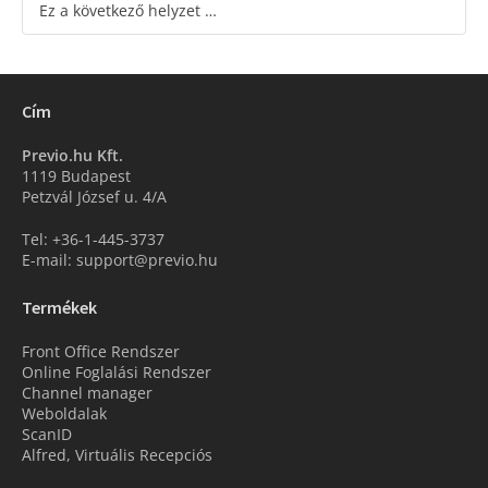
Ez a következő helyzet …
Cím
Previo.hu Kft.
1119 Budapest
Petzvál József u. 4/A
Tel: +36-1-445-3737
E-mail: support@previo.hu
Termékek
Front Office Rendszer
Online Foglalási Rendszer
Channel manager
Weboldalak
ScanID
Alfred, Virtuális Recepciós