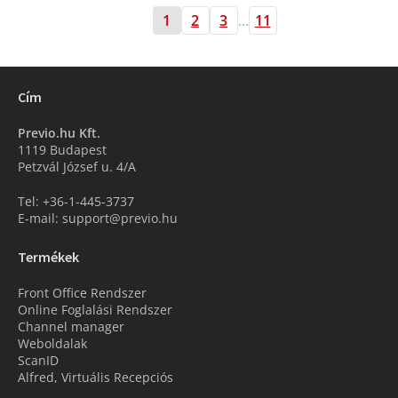
1
2
3
…
11
Cím
Previo.hu Kft.
1119 Budapest
Petzvál József u. 4/A
Tel: +36-1-445-3737
E-mail: support@previo.hu
Termékek
Front Office Rendszer
Online Foglalási Rendszer
Channel manager
Weboldalak
ScanID
Alfred, Virtuális Recepciós