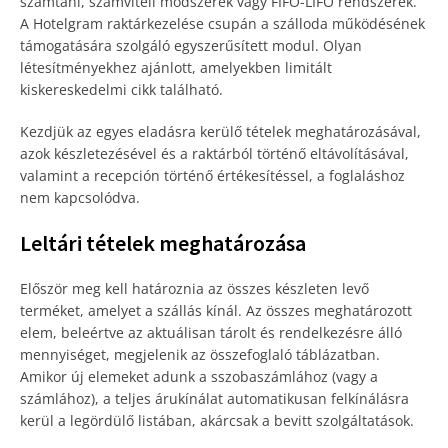
számtani, számviteli módszerek vagy FIFO-LIFO rendszerek.
A Hotelgram raktárkezelése csupán a szálloda működésének
támogatására szolgáló egyszerűsített modul. Olyan
létesítményekhez ajánlott, amelyekben limitált
kiskereskedelmi cikk található.
Kezdjük az egyes eladásra kerülő tételek meghatározásával,
azok készletezésével és a raktárból történő eltávolításával,
valamint a recepción történő értékesítéssel, a foglaláshoz
nem kapcsolódva.
Leltári tételek meghatározása
Először meg kell határoznia az összes készleten levő
terméket, amelyet a szállás kínál. Az összes meghatározott
elem, beleértve az aktuálisan tárolt és rendelkezésre álló
mennyiséget, megjelenik az összefoglaló táblázatban.
Amikor új elemeket adunk a sszobaszámlához (vagy a
számlához), a teljes árukínálat automatikusan felkínálásra
kerül a legördülő listában, akárcsak a bevitt szolgáltatások.