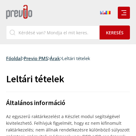
Főoldal
Previo PMS
Árak
Leltári tételek
Leltári tételek
Általános információ
Az egyszerű raktárkezelést a Készlet modul segítségével
kivitelezhető. Felhívjuk figyelmét, hogy ez nem kifinomult
raktárkezelés; nem állnak rendelkezésre különböző súlyozott