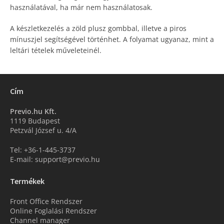
használatával, ha már nem használatosak.
A készletkezelés a zöld plusz gombbal, illetve a piros
mínuszjel segítségével történhet. A folyamat ugyanaz, mint a
leltári tételek műveleteinél.
Cím
Previo.hu Kft.
1119 Budapest
Petzvál József u. 4/A
Tel: +36-1-445-3737
E-mail: support@previo.hu
Termékek
Front Office Rendszer
Online Foglalási Rendszer
Channel manager