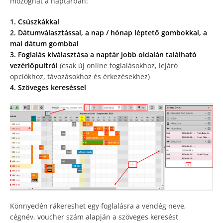
mozoghat a naptárban:
1. Csúszkákkal
2. Dátumválasztással, a nap / hónap léptető gombokkal, a
mai dátum gombbal
3. Foglalás kiválasztása a naptár jobb oldalán található
vezérlőpultról
(csak új online foglalásokhoz, lejáró
opciókhoz, távozásokhoz és érkezésekhez)
4. Szöveges kereséssel
Könnyedén rákereshet egy foglalásra a vendég neve,
cégnév, voucher szám alapján a szöveges keresést