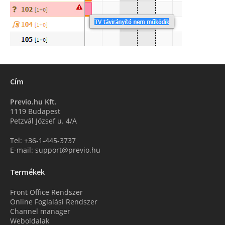
Cím
Previo.hu Kft.
1119 Budapest
Petzvál József u. 4/A
Tel: +36-1-445-3737
E-mail: support@previo.hu
Termékek
Front Office Rendszer
Online Foglalási Rendszer
Channel manager
Weboldalak