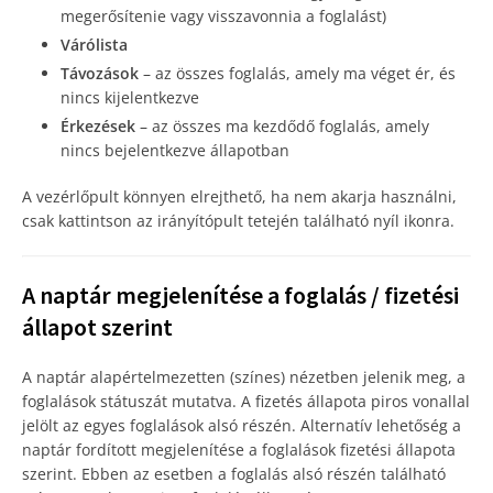
megerősítenie vagy visszavonnia a foglalást)
Várólista
Távozások
– az összes foglalás, amely ma véget ér, és
nincs kijelentkezve
Érkezések
– az összes ma kezdődő foglalás, amely
nincs bejelentkezve állapotban
A vezérlőpult könnyen elrejthető, ha nem akarja használni,
csak kattintson az irányítópult tetején található nyíl ikonra.
A naptár megjelenítése a foglalás / fizetési
állapot szerint
A naptár alapértelmezetten (színes) nézetben jelenik meg, a
foglalások státuszát mutatva. A fizetés állapota piros vonallal
jelölt az egyes foglalások alsó részén. Alternatív lehetőség a
naptár fordított megjelenítése a foglalások fizetési állapota
szerint. Ebben az esetben a foglalás alsó részén található