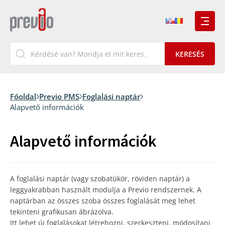
Főoldal
Previo PMS
Foglalási naptár
Alapvető információk
Alapvető információk
A foglalási naptár (vagy szobatükör, röviden naptár) a
leggyakrabban használt modulja a Previo rendszernek. A
naptárban az összes szoba összes foglalását meg lehet
tekinteni grafikusan ábrázolva.
Itt lehet új foglalásokat létrehozni, szerkeszteni, módosítani