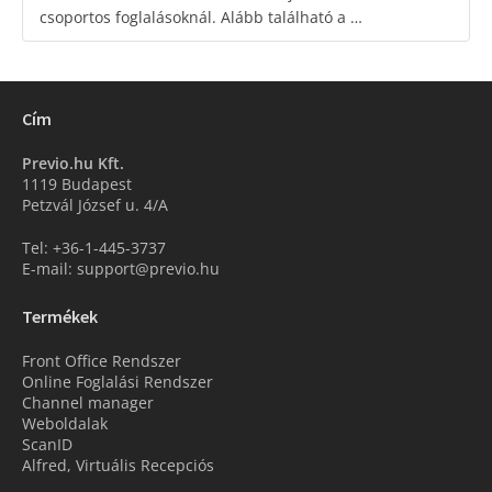
csoportos foglalásoknál. Alább található a …
Cím
Previo.hu Kft.
1119 Budapest
Petzvál József u. 4/A
Tel: +36-1-445-3737
E-mail: support@previo.hu
Termékek
Front Office Rendszer
Online Foglalási Rendszer
Channel manager
Weboldalak
ScanID
Alfred, Virtuális Recepciós