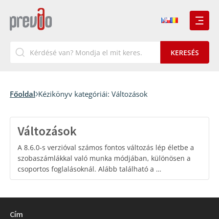
Főoldal
Kézikönyv kategóriái:
Változások
Változások
A 8.6.0-s verzióval számos fontos változás lép életbe a
szobaszámlákkal való munka módjában, különösen a
csoportos foglalásoknál. Alább található a …
Cím