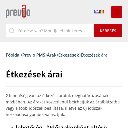
Főoldal
Previo PMS
Árak
Étkezések
Étkezések árai
Étkezések árai
2 lehetőség van az étkezési áraink meghatározásának
módjában. Az árakat közvetlenül beírhatjuk az ártáblázatba
vagy a több időszak beállítása, illetve az új időszak
hozzáadása gombot választjuk.
lehetőség– “Időszakonként eltérő