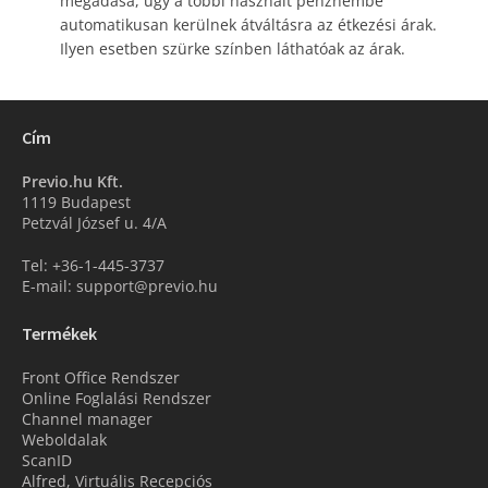
megadása, úgy a többi használt pénznembe
automatikusan kerülnek átváltásra az étkezési árak.
Ilyen esetben szürke színben láthatóak az árak.
Cím
Previo.hu Kft.
1119 Budapest
Petzvál József u. 4/A
Tel: +36-1-445-3737
E-mail: support@previo.hu
Termékek
Front Office Rendszer
Online Foglalási Rendszer
Channel manager
Weboldalak
ScanID
Alfred, Virtuális Recepciós