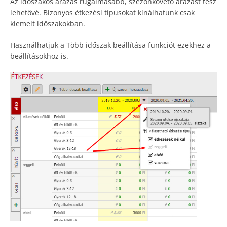
Az időszakos árazás rugalmasabb, szezonkövető árazást tesz
lehetővé. Bizonyos étkezési típusokat kínálhatunk csak
kiemelt időszakokban.
Használhatjuk a Több időszak beállítása funkciót ezekhez a
beállításokhoz is.