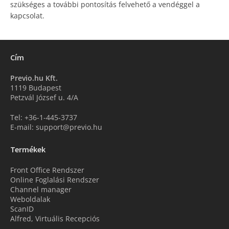
szükséges a további pontosítás felvehető a vendéggel a
kapcsolat.
Cím
Previo.hu Kft.
1119 Budapest
Petzvál József u. 4/A
Tel: +36-1-445-3737
E-mail: support@previo.hu
Termékek
Front Office Rendszer
Online Foglalási Rendszer
Channel manager
Weboldalak
ScanID
Alfred, Virtuális Recepciós