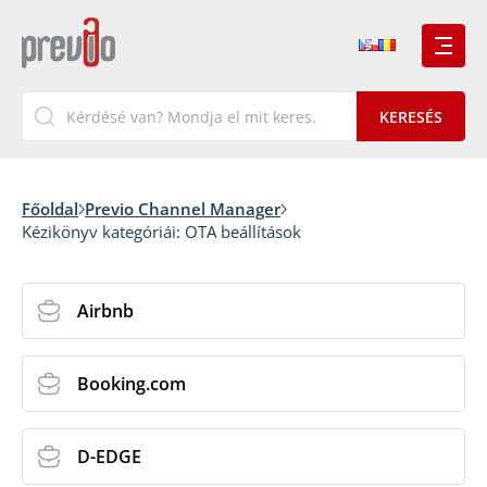
Főoldal
Previo Channel Manager
Kézikönyv kategóriái:
OTA beállítások
Airbnb
Booking.com
D-EDGE