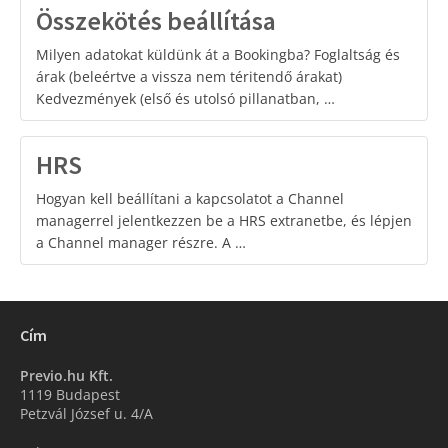
Összekötés beállítása
Milyen adatokat küldünk át a Bookingba? Foglaltság és
árak (beleértve a vissza nem téritendő árakat)
Kedvezmények (első és utolsó pillanatban, …
HRS
Hogyan kell beállítani a kapcsolatot a Channel
managerrel jelentkezzen be a HRS extranetbe, és lépjen
a Channel manager részre. A …
Cím
Previo.hu Kft.
1119 Budapest
Petzvál József u. 4/A