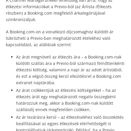
A Channel Managerünkkel lehetőség van arra, hogy az
étkezési információkat a Previo-ból (az Árlista /Étkezés
részben) a Booking.com megfelelő árkategóriájával
szinkronizáljuk.
A Booking.com-on a vonatkozó díjcsomaghoz küldött ár
tükrözheti a Previo-ban meghatározott ételekhez való
kapcsolódást, az alábbiak szerint:
Az árat megnöveli az étkezés ára – a Booking.com-nak
küldött szállás ára a Previo-ból származó felnőttenkénti
étkezési költség, valamint a napi ár az adott árlistából,
és ezt a végső összeg kerül elküldésrel a Booking.com
extranet naptárába.
Az árat csökkentjük az étkezési költségekkel – ha az
étkezés árát egy meghatározott negatív összegként
határozzuk meg, akkor a Booking.com-nak küldött
szállásdíj ennek megfelelően csökken.
Az ár lezárásra kerül – az étkezésekhez való összekötés
beállításával az egyes étkezések elérhetőségét is
kontrolálhatjuk (árkategóriák). Például, ha a Previo