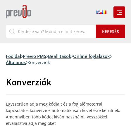
Főoldal
Previo PMS
Beállítások
Online foglalások
Általános
Konverziók
Konverziók
Egyszerűen adja meg kódjait és a foglalómotorral
kapcsolatos konverziók automatikusan követésre kerülnek.
Amennyiben több kódot kíván használni, vesszökkel
elválasztva adja meg őket