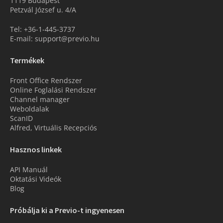
1119 Budapest
Petzvál József u. 4/A
Tel: +36-1-445-3737
E-mail: support@previo.hu
Termékek
Front Office Rendszer
Online Foglalási Rendszer
Channel manager
Weboldalak
ScanID
Alfred, Virtuális Recepciós
Hasznos linkek
API Manuál
Oktatási Videók
Blog
Próbálja ki a Previo-t ingyenesen