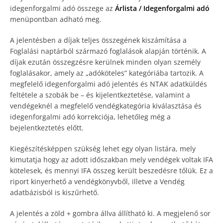
idegenforgalmi adó összege az
Árlista / Idegenforgalmi adó
menüpontban adható meg.
A jelentésben a díjak teljes összegének kiszámítása a
Foglalási naptárból származó foglalások alapján történik. A
díjak ezután összegzésre kerülnek minden olyan személy
foglalásakor, amely az „adóköteles” kategóriába tartozik. A
megfelelő idegenforgalmi adó jelentés és NTAK adatküldés
feltétele a szobák be – és kijelentkeztetése, valamint a
vendégeknél a megfelelő vendégkategória kiválasztása és
idegenforgalmi adó korrekciója, lehetőleg még a
bejelentkeztetés előtt.
Kiegészítésképpen szükség lehet egy olyan listára, mely
kimutatja hogy az adott időszakban mely vendégek voltak IFA
kötelesek, és mennyi IFA összeg került beszedésre tőlük. Ez a
riport kinyerhető a vendégkönyvből, illetve a Vendég
adatbázisból is kiszűrhető.
A jelentés a zöld + gombra állva állítható ki. A megjelenő sor