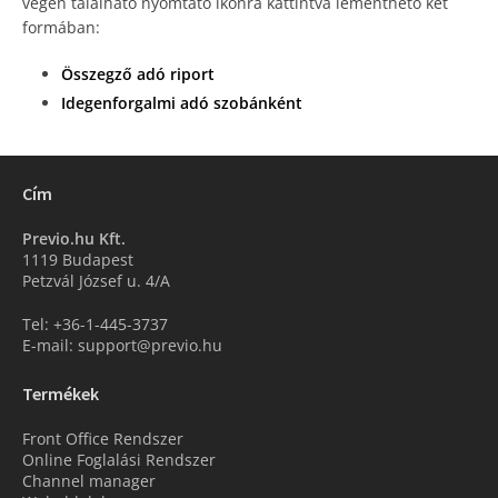
végén található nyomtató ikonra kattintva lementhető két
formában:
Összegző adó riport
Idegenforgalmi adó szobánként
Cím
Previo.hu Kft.
1119 Budapest
Petzvál József u. 4/A
Tel: +36-1-445-3737
E-mail: support@previo.hu
Termékek
Front Office Rendszer
Online Foglalási Rendszer
Channel manager