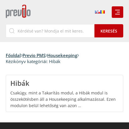
Főoldal
Previo PMS
Housekeeping
Kézikönyv kategóriái:
Hibák
Hibák
Csakúgy, mint a Takarítás modul, a Hibák modul is
összekötésben áll a Housekeeping alkalmazással. Ezen
modulon belül lehetőség van azon …