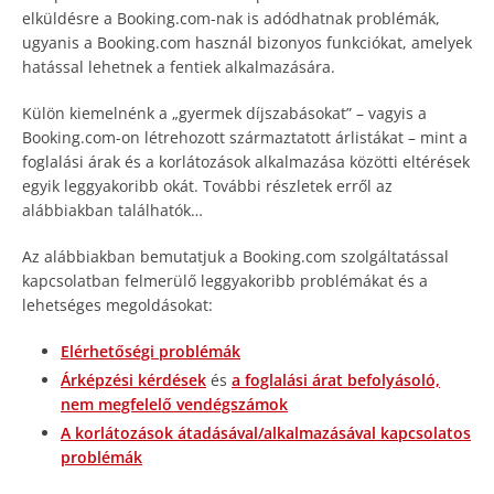
elküldésre a Booking.com-nak is adódhatnak problémák,
ugyanis a Booking.com használ bizonyos funkciókat, amelyek
hatással lehetnek a fentiek alkalmazására.
Külön kiemelnénk a „gyermek díjszabásokat” – vagyis a
Booking.com-on létrehozott származtatott árlistákat – mint a
foglalási árak és a korlátozások alkalmazása közötti eltérések
egyik leggyakoribb okát. További részletek erről az
alábbiakban találhatók…
Az alábbiakban bemutatjuk a Booking.com szolgáltatással
kapcsolatban felmerülő leggyakoribb problémákat és a
lehetséges megoldásokat:
Elérhetőségi problémák
Árképzési kérdések
és
a foglalási árat befolyásoló,
nem megfelelő vendégszámok
A korlátozások átadásával/alkalmazásával kapcsolatos
problémák