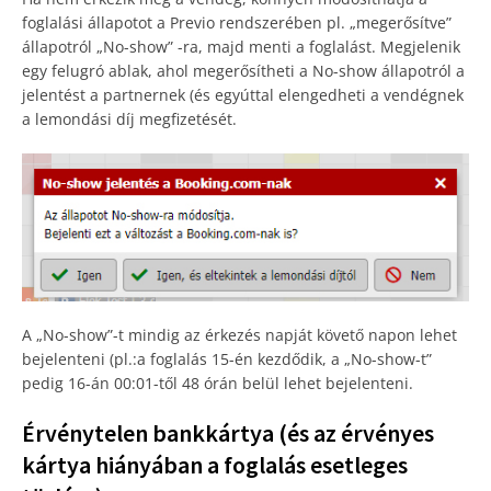
foglalási állapotot a Previo rendszerében pl. „megerősítve”
állapotról „No-show” -ra, majd menti a foglalást. Megjelenik
egy felugró ablak, ahol megerősítheti a No-show állapotról a
jelentést a partnernek (és egyúttal elengedheti a vendégnek
a lemondási díj megfizetését.
A „No-show”-t mindig az érkezés napját követő napon lehet
bejelenteni (pl.:a foglalás 15-én kezdődik, a „No-show-t”
pedig 16-án 00:01-től 48 órán belül lehet bejelenteni.
Érvénytelen bankkártya (és az érvényes
kártya hiányában a foglalás esetleges