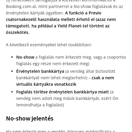
Booking.com-al, mint partnerrel a No-show foglalások és az
érvénytelen kártyák ügyében.
A funkció a Previo
csatornakezelő használata mellett érhető el (azaz nem
támogatott, ha például a Yield Planet-tel történt az
összekötés.
A következő eseményeket lehet továbbítani:
No-show
a foglalás nem érkezett meg, vagy a csoportos
foglalás egy része nem érkezett meg)
Érvénytelen bankkártya
(a vendég által biztosított
bankkártyát nem lehet megterhelni) –
csak a nem
virtuális kártyákra vonatkozik
Foglalás törlése érvénytelen bankkártya miatt
(a
vendég nem adott meg másik bankkártyát, ezért Ön
lemondhatja a foglalást)
No-show jelentés
Ha nem érkezik meg a vendég, könnyen módosíthatja a