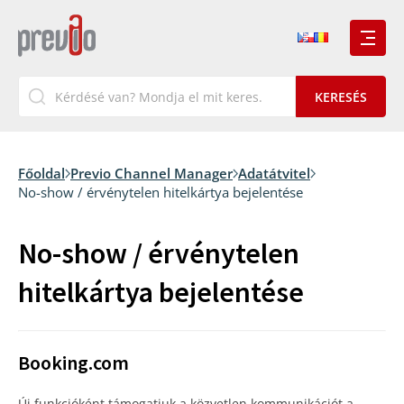
Főoldal
Previo Channel Manager
Adatátvitel
No-show / érvénytelen hitelkártya bejelentése
No-show / érvénytelen
hitelkártya bejelentése
Booking.com
Új funkcióként támogatjuk a közvetlen kommunikációt a