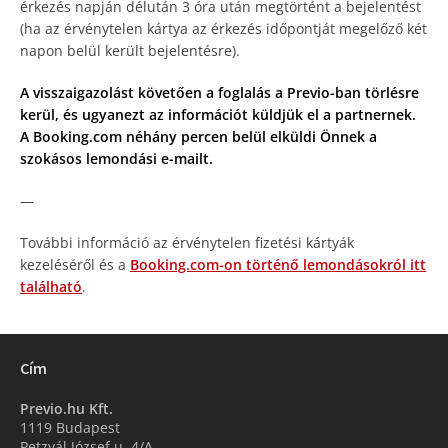
érkezés napján délután 3 óra után megtörtént a bejelentést
(ha az érvénytelen kártya az érkezés időpontját megelőző két
napon belül került bejelentésre).
A visszaigazolást követően a foglalás a Previo-ban törlésre
kerül, és ugyanezt az információt küldjük el a partnernek.
A Booking.com néhány percen belül elküldi Önnek a
szokásos lemondási e-mailt.
—
További információ az érvénytelen fizetési kártyák
kezeléséről és a
Booking.com-on történő lemondásokról itt
található
.
Cím
Previo.hu Kft.
1119 Budapest
Petzvál József u. 4/A