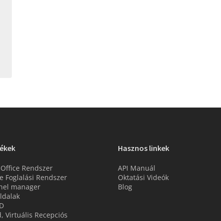
ékek
Hasznos linkek
 Office Rendszer
API Manuál
e Foglalási Rendszer
Oktatási Videók
nel manager
Blog
ldalak
D
d, Virtuális Recepciós