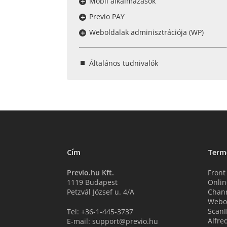
Mobil alkalmazások
Previo PAY
Weboldalak adminisztrációja (WP)
Általános tudnivalók
Cím
Term
Previo.hu Kft.
Front
1119 Budapest
Onlin
Petzvál József u. 4/A
Chan
Webo
ScanI
Tel: +36-1-445-3737
Alfre
E-mail: support@previo.hu