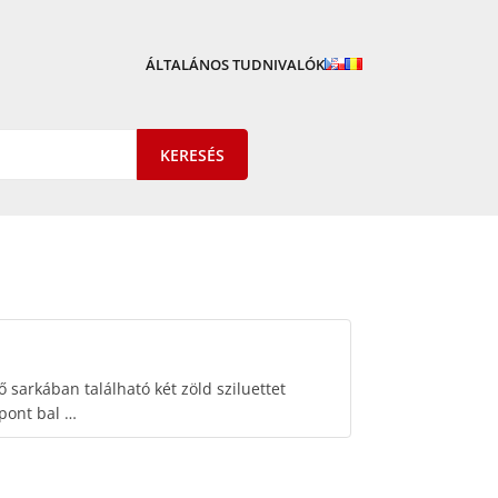
ÁLTALÁNOS TUDNIVALÓK
ő sarkában található két zöld sziluettet
pont bal …