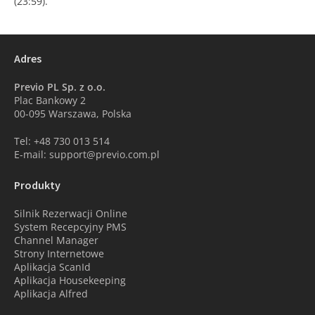
(23:59).
Adres
Previo PL Sp. z o.o.
Plac Bankowy 2
00-095 Warszawa, Polska
Tel: +48 730 013 514
E-mail: support@previo.com.pl
Produkty
Silnik Rezerwacji Online
System Recepcyjny PMS
Channel Manager
Strony Internetowe
Aplikacja ScanId
Aplikacja Housekeeping
Aplikacja Alfred