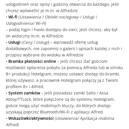
udogodnień oraz opisy i godziny otwarcia do każdego, jeśli
chcesz wyświetlić je m.in. w Alfredzie
•
Wi-fi
(
Ustawienia / Obiekt noclegowy / Usługi i
Udogodnienia/ Wi-Fi
)
– podaj login i hasło dostępu do sieci, jesli chcesz, aby był
on widoczny m.in. w Alfredzie
•
Usługi
(
Ceny / Usługi
) – wprowadź ofertę usług
dodatkowych, nie zapomnij o galerii i opisach każdej z nich i
przypisz wybrane do widoku w Alfredzie
•
Bramka płatności online
– jeśli chcesz dać gościom
możliwość opłacenia pobytu za pomocą Alfreda lub w silniku
R+ produkcji Hotelgram, możesz ustawić dostęp do bramki,
której używasz, a pracownik Hotelgram połączy ją z Twoim
profilem R+ i Alfred.
•
System zamków
– jeśli posiadasz zamki Salto / Assa
Abloy/TTLock, które połączone są do systemu Hotelgram,
goście mogą użyć mobilnych kluczy, do których dostęp
uzyskają poprzez Bluetooth/Wi-Fi z aplikacji Alfred.
•
Wskazówki/aktywności
(
Ustawienia/ Aplikacja mobilna
Alfred
)