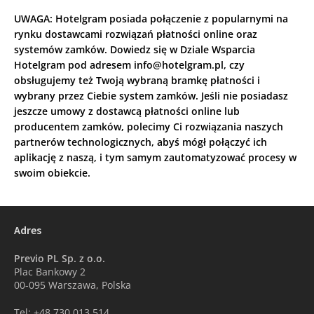
UWAGA: Hotelgram posiada połączenie z popularnymi na
rynku dostawcami rozwiązań płatności online oraz
systemów zamków. Dowiedz się w Dziale Wsparcia
Hotelgram pod adresem info@hotelgram.pl, czy
obsługujemy też Twoją wybraną bramkę płatności i
wybrany przez Ciebie system zamków. Jeśli nie posiadasz
jeszcze umowy z dostawcą płatności online lub
producentem zamków, polecimy Ci rozwiązania naszych
partnerów technologicznych, abyś mógł połączyć ich
aplikację z naszą, i tym samym zautomatyzować procesy w
swoim obiekcie.
Adres
Previo PL Sp. z o.o.
Plac Bankowy 2
00-095 Warszawa, Polska
Tel: +48 730 013 514