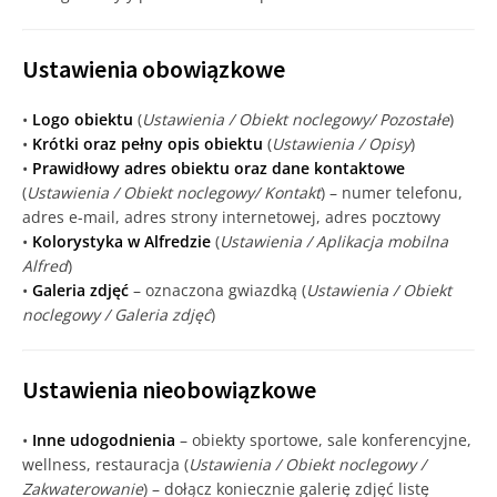
Ustawienia obowiązkowe
•
Logo obiektu
(
Ustawienia / Obiekt noclegowy/ Pozostałe
)
•
Krótki oraz pełny opis obiektu
(
Ustawienia / Opisy
)
•
Prawidłowy adres obiektu oraz dane kontaktowe
(
Ustawienia / Obiekt noclegowy/ Kontakt
) – numer telefonu,
adres e-mail, adres strony internetowej, adres pocztowy
•
Kolorystyka w Alfredzie
(
Ustawienia / Aplikacja mobilna
Alfred
)
•
Galeria zdjęć
– oznaczona gwiazdką (
Ustawienia / Obiekt
noclegowy / Galeria zdjęć
)
Ustawienia nieobowiązkowe
•
Inne udogodnienia
– obiekty sportowe, sale konferencyjne,
wellness, restauracja (
Ustawienia / Obiekt noclegowy /
Zakwaterowanie
) – dołącz koniecznie galerię zdjęć listę