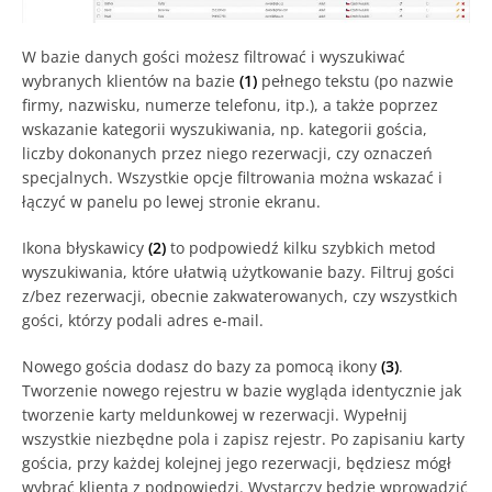
W bazie danych gości możesz filtrować i wyszukiwać
wybranych klientów na bazie
(1)
pełnego tekstu (po nazwie
firmy, nazwisku, numerze telefonu, itp.), a także poprzez
wskazanie kategorii wyszukiwania, np. kategorii gościa,
liczby dokonanych przez niego rezerwacji, czy oznaczeń
specjalnych. Wszystkie opcje filtrowania można wskazać i
łączyć w panelu po lewej stronie ekranu.
Ikona błyskawicy
(2)
to podpowiedź kilku szybkich metod
wyszukiwania, które ułatwią użytkowanie bazy. Filtruj gości
z/bez rezerwacji, obecnie zakwaterowanych, czy wszystkich
gości, którzy podali adres e-mail.
Nowego gościa dodasz do bazy za pomocą ikony
(3)
.
Tworzenie nowego rejestru w bazie wygląda identycznie jak
tworzenie karty meldunkowej w rezerwacji. Wypełnij
wszystkie niezbędne pola i zapisz rejestr. Po zapisaniu karty
gościa, przy każdej kolejnej jego rezerwacji, będziesz mógł
wybrać klienta z podpowiedzi. Wystarczy będzie wprowadzić