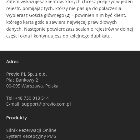
Zatem wskazujesz klientów, których chcesz połączyć w jeden
rejestr, pomijajac tych, którzy nie pasują do połączenia.
Wybierasz Gościa głównego
(2)
– powinien nim być klient,
którego karta gościa zawiera najwięcej prawidłowych
danych. Następnie potwierdzasz scalanie rejestrów w dolnej
części okna i kontynuujesz do kolejnego duplikatu.
Adres
Previo PL Sp. z o.o.
Plac Bankowy 2
00-095 Warszawa, Polska
Tel: +48 730 013 514
E-mail: support@previo.com.pl
Produkty
Silnik Rezerwacji Online
System Recepcyjny PMS