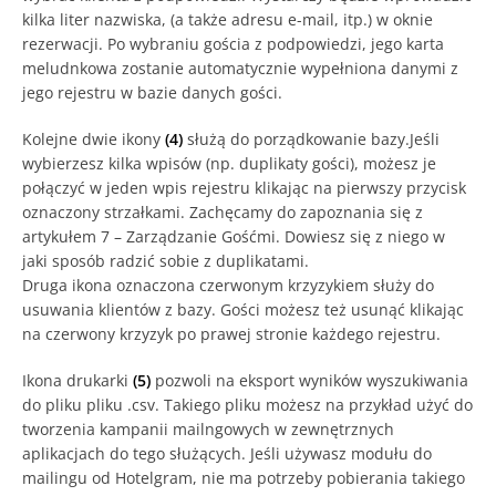
kilka liter nazwiska, (a także adresu e-mail, itp.) w oknie
rezerwacji. Po wybraniu gościa z podpowiedzi, jego karta
meludnkowa zostanie automatycznie wypełniona danymi z
jego rejestru w bazie danych gości.
Kolejne dwie ikony
(4)
służą do porządkowanie bazy.Jeśli
wybierzesz kilka wpisów (np. duplikaty gości), możesz je
połączyć w jeden wpis rejestru klikając na pierwszy przycisk
oznaczony strzałkami. Zachęcamy do zapoznania się z
artykułem 7 – Zarządzanie Gośćmi. Dowiesz się z niego w
jaki sposób radzić sobie z duplikatami.
Druga ikona oznaczona czerwonym krzyzykiem służy do
usuwania klientów z bazy. Gości możesz też usunąć klikając
na czerwony krzyzyk po prawej stronie każdego rejestru.
Ikona drukarki
(5)
pozwoli na eksport wyników wyszukiwania
do pliku pliku .csv. Takiego pliku możesz na przykład użyć do
tworzenia kampanii mailngowych w zewnętrznych
aplikacjach do tego służących. Jeśli używasz modułu do
mailingu od Hotelgram, nie ma potrzeby pobierania takiego