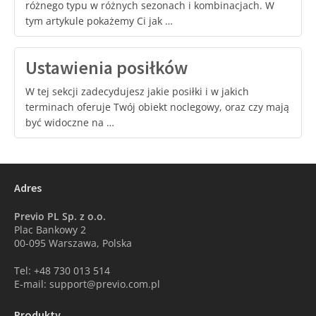
różnego typu w różnych sezonach i kombinacjach. W
tym artykule pokażemy Ci jak …
Ustawienia posiłków
W tej sekcji zadecydujesz jakie posiłki i w jakich
terminach oferuje Twój obiekt noclegowy, oraz czy mają
być widoczne na …
Adres
Previo PL Sp. z o.o.
Plac Bankowy 2
00-095 Warszawa, Polska
Tel: +48 730 013 514
E-mail: support@previo.com.pl
Produkty