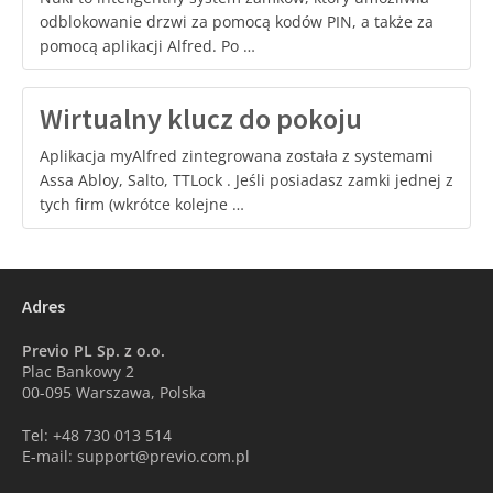
odblokowanie drzwi za pomocą kodów PIN, a także za
pomocą aplikacji Alfred. Po …
Wirtualny klucz do pokoju
Aplikacja myAlfred zintegrowana została z systemami
Assa Abloy, Salto, TTLock . Jeśli posiadasz zamki jednej z
tych firm (wkrótce kolejne …
Adres
Previo PL Sp. z o.o.
Plac Bankowy 2
00-095 Warszawa, Polska
Tel: +48 730 013 514
E-mail: support@previo.com.pl