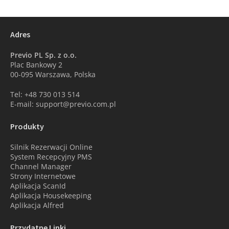
Adres
Previo PL Sp. z o.o.
Plac Bankowy 2
00-095 Warszawa, Polska
Tel: +48 730 013 514
E-mail: support@previo.com.pl
Produkty
Silnik Rezerwacji Online
System Recepcyjny PMS
Channel Manager
Strony Internetowe
Aplikacja ScanId
Aplikacja Housekeeping
Aplikacja Alfred
Przydatne Linki