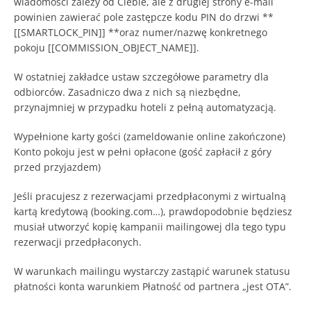
wiadomości zależy od Ciebie, ale z drugiej strony e-mail
powinien zawierać pole zastępcze kodu PIN do drzwi **
[[SMARTLOCK_PIN]] **oraz numer/nazwę konkretnego
pokoju [[COMMISSION_OBJECT_NAME]].
W ostatniej zakładce ustaw szczegółowe parametry dla
odbiorców. Zasadniczo dwa z nich są niezbędne,
przynajmniej w przypadku hoteli z pełną automatyzacją.
Wypełnione karty gości (zameldowanie online zakończone)
Konto pokoju jest w pełni opłacone (gość zapłacił z góry
przed przyjazdem)
Jeśli pracujesz z rezerwacjami przedpłaconymi z wirtualną
kartą kredytową (booking.com…), prawdopodobnie będziesz
musiał utworzyć kopię kampanii mailingowej dla tego typu
rezerwacji przedpłaconych.
W warunkach mailingu wystarczy zastąpić warunek statusu
płatności konta warunkiem Płatność od partnera „jest OTA”.