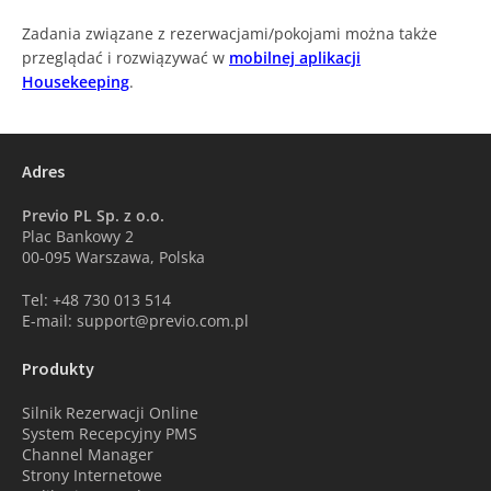
Zadania związane z rezerwacjami/pokojami można także
przeglądać i rozwiązywać w
mobilnej aplikacji
Housekeeping
.
Adres
Previo PL Sp. z o.o.
Plac Bankowy 2
00-095 Warszawa, Polska
Tel: +48 730 013 514
E-mail: support@previo.com.pl
Produkty
Silnik Rezerwacji Online
System Recepcyjny PMS
Channel Manager
Strony Internetowe