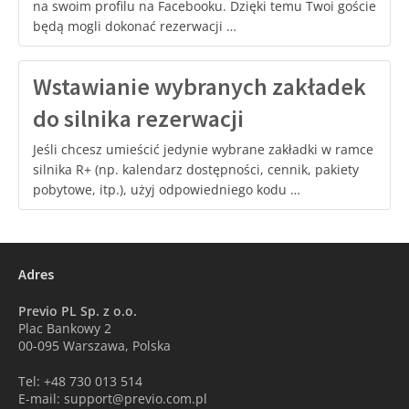
na swoim profilu na Facebooku. Dzięki temu Twoi goście
będą mogli dokonać rezerwacji …
Wstawianie wybranych zakładek
do silnika rezerwacji
Jeśli chcesz umieścić jedynie wybrane zakładki w ramce
silnika R+ (np. kalendarz dostępności, cennik, pakiety
pobytowe, itp.), użyj odpowiedniego kodu …
Adres
Previo PL Sp. z o.o.
Plac Bankowy 2
00-095 Warszawa, Polska
Tel: +48 730 013 514
E-mail: support@previo.com.pl