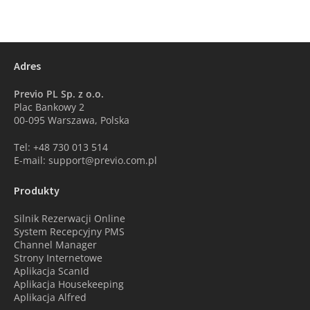
Adres
Previo PL Sp. z o.o.
Plac Bankowy 2
00-095 Warszawa, Polska
Tel: +48 730 013 514
E-mail: support@previo.com.pl
Produkty
Silnik Rezerwacji Online
System Recepcyjny PMS
Channel Manager
Strony Internetowe
Aplikacja ScanId
Aplikacja Housekeeping
Aplikacja Alfred