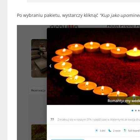
Po wybraniu pakietu, wystarczy kliknąć
“Kup jako upomine