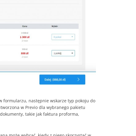
 formularzu, następnie wskarze typ pokoju do
utworzona w Previo dla wybranego pakietu
dokumenty, takie jak faktura proforma,
ana może wybrać, kiedy z niego skorzystać w