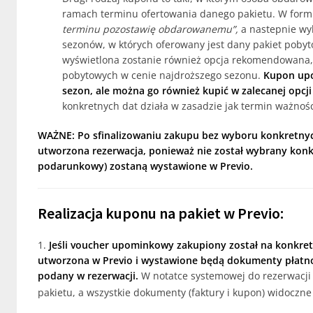
ramach terminu ofertowania danego pakietu. W form
terminu pozostawię obdarowanemu”,
a nastepnie wy
sezonów, w których oferowany jest dany pakiet pobyt
wyświetlona zostanie również opcja rekomendowana, 
pobytowych w cenie najdroższego sezonu.
Kupon upo
sezon, ale można go również kupić w zalecanej opcj
konkretnych dat działa w zasadzie jak termin ważnoś
WAŻNE:
Po sfinalizowaniu zakupu bez wyboru konkretnyc
utworzona rezerwacja, ponieważ nie został wybrany kon
podarunkowy) zostaną wystawione w Previo.
Realizacja kuponu na pakiet w Previo:
1.
Jeśli voucher upominkowy zakupiony został na konkret
utworzona w Previo i wystawione będą dokumenty płatno
podany w rezerwacji.
W notatce systemowej do rezerwacji
pakietu, a wszystkie dokumenty (faktury i kupon) widoczn