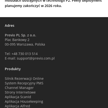
modułach dostępnych w technologii P2. Pełny deployment
planujemy zakończyć w 2026 roku.
Adres
Previo PL Sp. z o.o.
Plac Bankowy 2
00-095 Warszawa, Polska
Tel: +48 730 013 514
E-mail: support@previo.com.pl
Produkty
Silnik Rezerwacji Online
System Recepcyjny PMS
Channel Manager
Strony Internetowe
Aplikacja ScanId
Aplikacja Housekeeping
Aplikacja Alfred