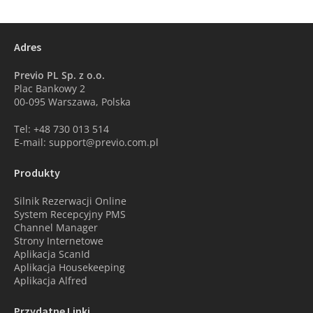
Adres
Previo PL Sp. z o.o.
Plac Bankowy 2
00-095 Warszawa, Polska
Tel: +48 730 013 514
E-mail: support@previo.com.pl
Produkty
Silnik Rezerwacji Online
System Recepcyjny PMS
Channel Manager
Strony Internetowe
Aplikacja ScanId
Aplikacja Housekeeping
Aplikacja Alfred
Przydatne Linki