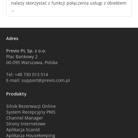
należy skorzystać z funkcji połączenia usługi z obiektem
…
Adres
Previo PL Sp. z o.o.
Plac Bankowy 2
00-095 Warszawa, Polska
Tel: +48 730 013 514
E-mail: support@previo.com.pl
Produkty
Silnik Rezerwacji Online
System Recepcyjny PMS
Channel Manager
Strony Internetowe
Aplikacja ScanId
Aplikacja Housekeeping