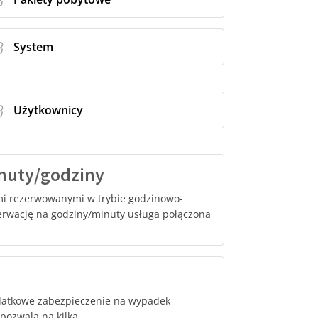
System
Użytkownicy
inuty/godziny
mi rezerwowanymi w trybie godzinowo-
erwację na godziny/minuty usługa połączona
odatkowe zabezpieczenie na wypadek
 pozwala na kilka …