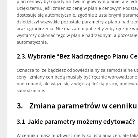
plan cenowy był oparty na Twoim głównym planie, ale jed
Dzięki temu, jeśli zmienisz cenę w planie cenowym Pods
dostosuje się automatycznie, zgodnie z ustalonymi param
dziedziczył wszystkie pozostałe parametry z planu nadrzęd
oraz ograniczenia. Nie ma zatem potrzeby żeby ręcznie w
wystarczy dokonać tego w planie nadrzędnym, a pozostałe
automatycznie.
2.3. Wybranie “Bez Nadrzędnego Planu C
Oznacza to, że będziesz odpowiedzialny za samodzielne u
ceny i zmiany cen będą musiały być ręcznie wprowadzane p
nad cenami, ale wiąże się z większą ilością pracy, poniew
samodzielnie.
3. Zmiana parametrów w cenniku
3.1 Jakie parametry możemy edytować?
W cenniku masz możliwość nie tylko ustalania cen, ale ta