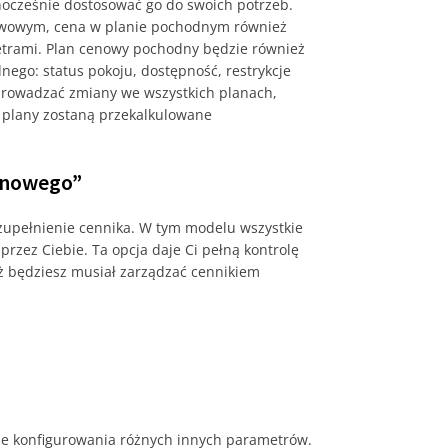
nocześnie dostosować go do swoich potrzeb.
tawowym, cena w planie pochodnym również
etrami. Plan cenowy pochodny będzie również
nego: status pokoju, dostępność, restrykcje
prowadzać zmiany we wszystkich planach,
 plany zostaną przekalkulowane
enowego”
zupełnienie cennika. W tym modelu wszystkie
rzez Ciebie. Ta opcja daje Ci pełną kontrolę
aż będziesz musiał zarządzać cennikiem
kże konfigurowania różnych innych parametrów.