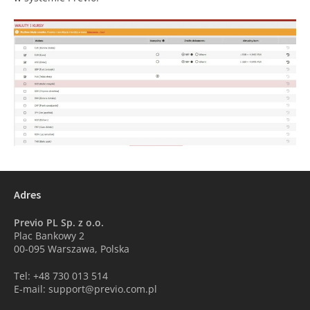
Adres
Previo PL Sp. z o.o.
Plac Bankowy 2
00-095 Warszawa, Polska
Tel: +48 730 013 514
E-mail: support@previo.com.pl