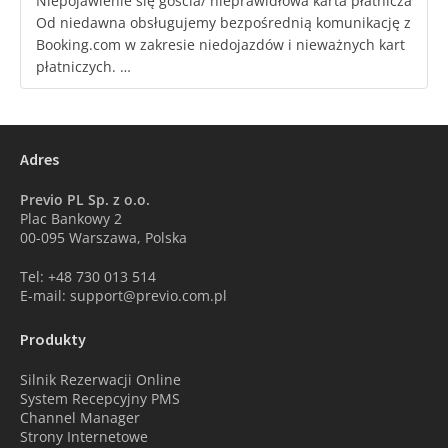
Niepojawienie się gościa/ nieprawidłowa karta płatnicza
Od niedawna obsługujemy bezpośrednią komunikację z
Booking.com w zakresie niedojazdów i nieważnych kart
płatniczych. …
Adres
Previo PL Sp. z o.o.
Plac Bankowy 2
00-095 Warszawa, Polska
Tel: +48 730 013 514
E-mail: support@previo.com.pl
Produkty
Silnik Rezerwacji Online
System Recepcyjny PMS
Channel Manager
Strony Internetowe