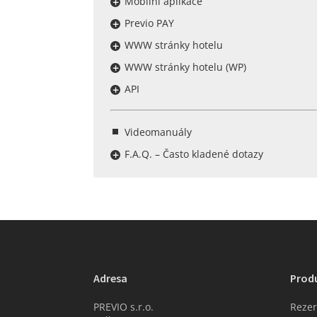
Mobilní aplikace
Previo PAY
WWW stránky hotelu
WWW stránky hotelu (WP)
API
Videomanuály
F.A.Q. – Často kladené dotazy
Adresa
Prod
PREVIO s.r.o.
Rezer