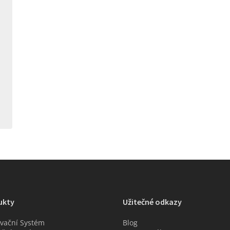
ukty
Užitečné odkazy
vační Systém
Blog