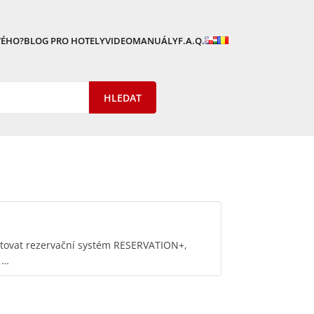
VÉHO?
BLOG PRO HOTELY
VIDEOMANUÁLY
F.A.Q.
tovat rezervační systém RESERVATION+,
 …