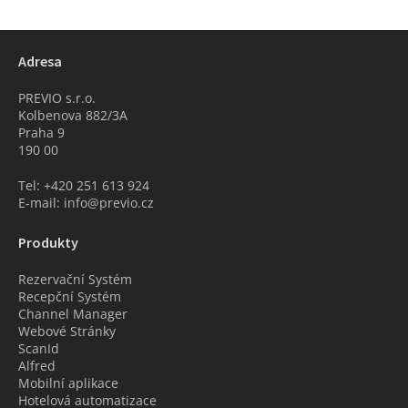
Adresa
PREVIO s.r.o.
Kolbenova 882/3A
Praha 9
190 00
Tel: +420 251 613 924
E-mail: info@previo.cz
Produkty
Rezervační Systém
Recepční Systém
Channel Manager
Webové Stránky
ScanId
Alfred
Mobilní aplikace
Hotelová automatizace