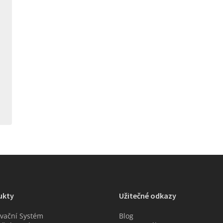
ukty
Užitečné odkazy
vační Systém
Blog