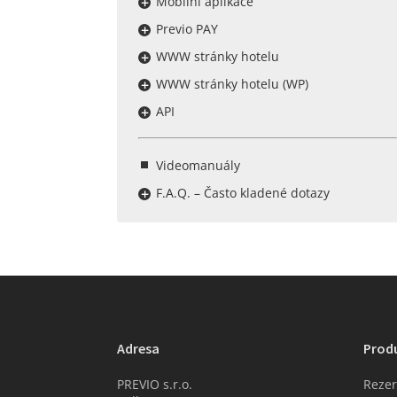
Mobilní aplikace
Previo PAY
WWW stránky hotelu
WWW stránky hotelu (WP)
API
Videomanuály
F.A.Q. – Často kladené dotazy
Adresa
Prod
PREVIO s.r.o.
Rezer