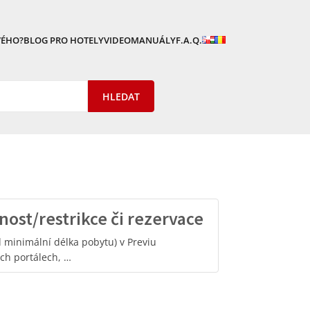
VÉHO?
BLOG PRO HOTELY
VIDEOMANUÁLY
F.A.Q.
st/restrikce či rezervace
d minimální délka pobytu) v Previu
ch portálech, …