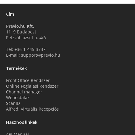
Cím
Previo.hu Kft.
1119 Budapest
Petzvál József u. 4/A
Tel: +36-1-445-3737
E-mail: support@previo.hu
Termékek
Front Office Rendszer
Online Foglalási Rendszer
Channel manager
Weboldalak
ScanID
Alfred, Virtuális Recepciós
Hasznos linkek
API Manuál