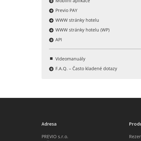
Mobilní aplikace
Previo PAY
WWW stránky hotelu
WWW stránky hotelu (WP)
API
Videomanuály
F.A.Q. – Často kladené dotazy
Adresa
Prod
PREVIO s.r.o.
Rezer