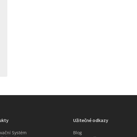
ukty
Užitečné odkazy
vační Systém
Blog