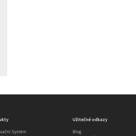
ukty
Užitečné odkazy
vační Systém
Blog