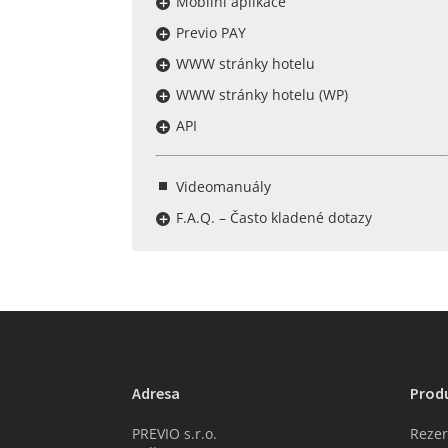
Mobilní aplikace
Previo PAY
WWW stránky hotelu
WWW stránky hotelu (WP)
API
Videomanuály
F.A.Q. – Často kladené dotazy
Adresa
Prod
PREVIO s.r.o.
Rezer