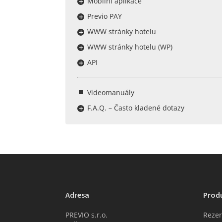
Mobilní aplikace
Previo PAY
WWW stránky hotelu
WWW stránky hotelu (WP)
API
Videomanuály
F.A.Q. – Často kladené dotazy
Adresa
Prod
PREVIO s.r.o.
Rezer