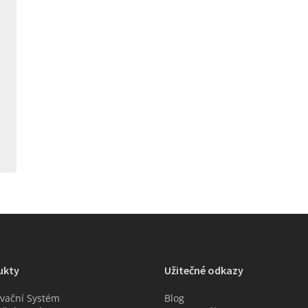
ukty
Užitečné odkazy
vační Systém
Blog