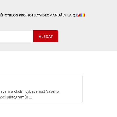
VÉHO?
BLOG PRO HOTELY
VIDEOMANUÁLY
F.A.Q.
avení a okolní vybavenost Vašeho
mocí piktogramů! …