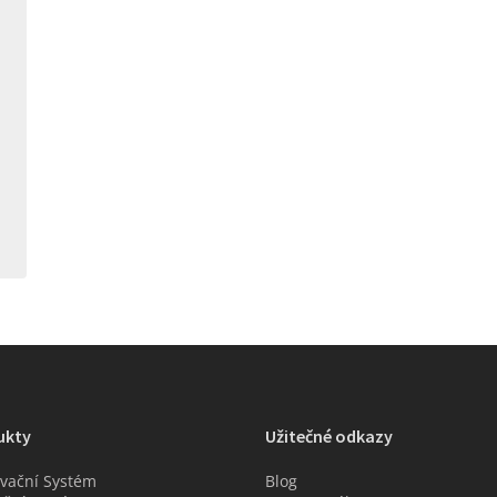
ukty
Užitečné odkazy
vační Systém
Blog