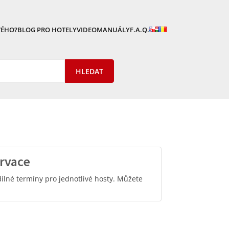
VÉHO?
BLOG PRO HOTELY
VIDEOMANUÁLY
F.A.Q.
rvace
dílné termíny pro jednotlivé hosty. Můžete