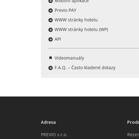
Mobilní aplikace
Previo PAY
WWW stránky hotelu
WWW stránky hotelu (WP)
API
Videomanuály
F.A.Q. – Často kladené dotazy
Adresa
Prod
PREVIO s.r.o.
Rezer