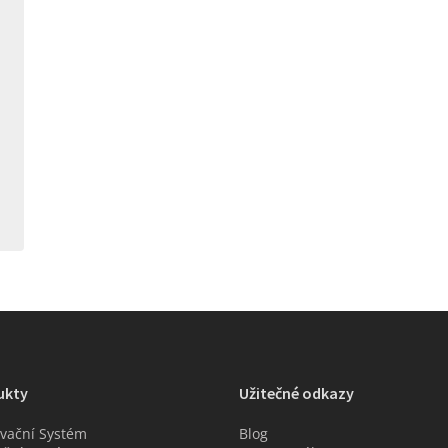
ukty
Užitečné odkazy
vační Systém
Blog