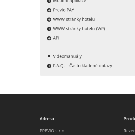
Mobilní aplikace
Previo PAY
WWW stránky hotelu
WWW stránky hotelu (WP)
API
Videomanuály
F.A.Q. – Často kladené dotazy
Adresa
Prod
PREVIO s.r.o.
Rezer