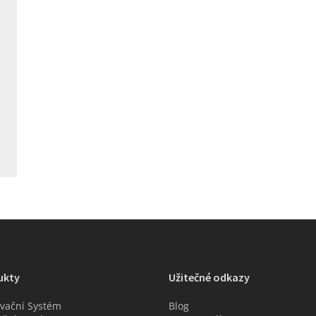
ukty
Užitečné odkazy
vační Systém
Blog