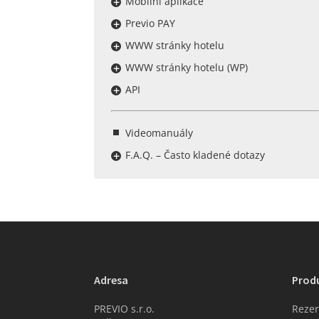
Mobilní aplikace
Previo PAY
WWW stránky hotelu
WWW stránky hotelu (WP)
API
Videomanuály
F.A.Q. – Často kladené dotazy
Adresa
Prod
PREVIO s.r.o.
Rezer