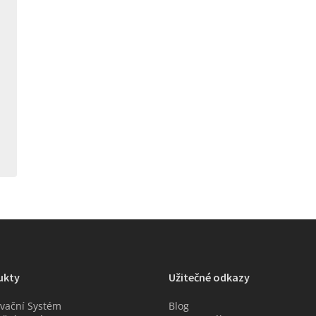
ukty
Užitečné odkazy
vační Systém
Blog