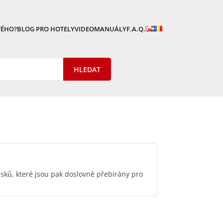
VÉHO?
BLOG PRO HOTELY
VIDEOMANUÁLY
F.A.Q.
sků, které jsou pak doslovně přebírány pro