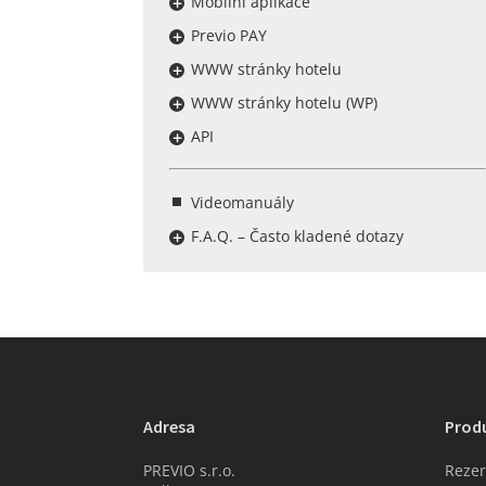
Mobilní aplikace
Previo PAY
WWW stránky hotelu
WWW stránky hotelu (WP)
API
Videomanuály
F.A.Q. – Často kladené dotazy
Adresa
Prod
PREVIO s.r.o.
Rezer