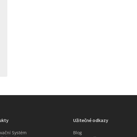
ukty
Užitečné odkazy
vační Systém
Blog