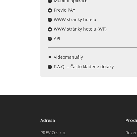
Mobilní aplikace
Previo PAY
WWW stránky hotelu
WWW stránky hotelu (WP)
API
Videomanuály
F.A.Q. – Často kladené dotazy
Adresa
Prod
PREVIO s.r.o.
Rezer