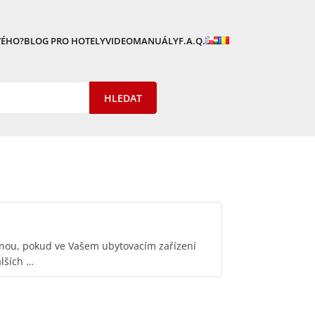
VÉHO?
BLOG PRO HOTELY
VIDEOMANUÁLY
F.A.Q.
nou, pokud ve Vašem ubytovacím zařízení
lších …