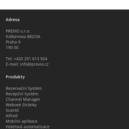
Adresa
PREVIO s.r.o.
Kolbenova 882/3A
Praha 9
190 00
Tel: +420 251 613 924
E-mail: info@previo.cz
Produkty
Rezervační Systém
Recepční Systém
Channel Manager
Webové Stránky
ScanId
Alfred
Mobilní aplikace
Hotelová automatizace